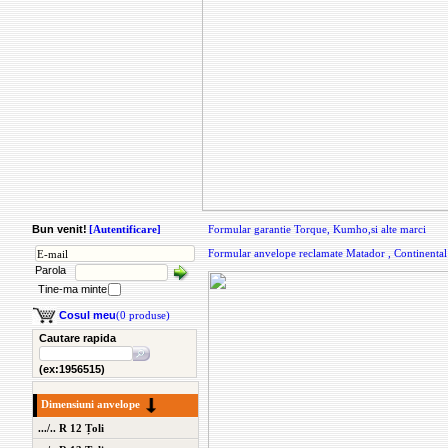
Bun venit!
[Autentificare]
Formular garantie Torque, Kumho,si alte marci
Formular anvelope reclamate Matador , Continental
Parola
Tine-ma minte
Cosul meu
(0 produse)
Cautare rapida
(ex:1956515)
Dimensiuni anvelope
.../.. R 12 Țoli