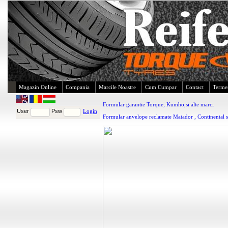
Magazin Online
Compania
Marcile Noastre
Cum Cumpar
Contact
Termen
Formular garantie Torque, Kumho,si alte marci
User
Psw
Login
Formular anvelope reclamate Matador , Continental s