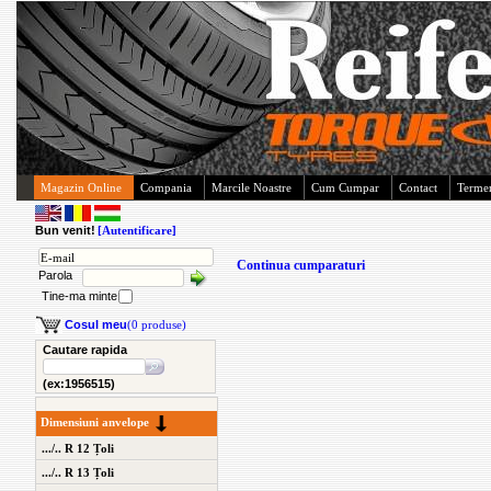
Magazin Online
Compania
Marcile Noastre
Cum Cumpar
Contact
Termen
Bun venit!
[Autentificare]
Continua cumparaturi
Parola
Tine-ma minte
Cosul meu
(0 produse)
Cautare rapida
(ex:1956515)
Dimensiuni anvelope
.../.. R 12 Țoli
.../.. R 13 Țoli